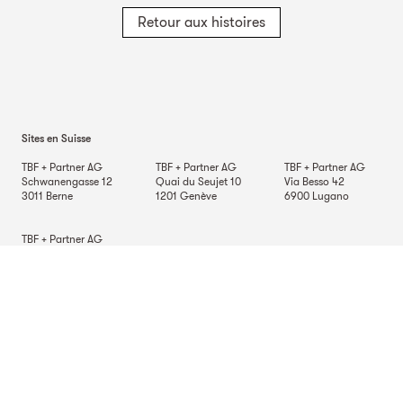
Retour aux histoires
Sites en Suisse
TBF + Partner AG
TBF + Partner AG
TBF + Partner AG
Schwanengasse 12
Quai du Seujet 10
Via Besso 42
3011
Berne
1201
Genève
6900
Lugano
TBF + Partner AG
Beckenhofstrasse 35
Postfach
8042
Zurich
Sites Allemagne
TBF + Partner AG
TBF + Partner AG
TBF + Partner AG
Alsterarkaden 9
Mauerkircherstrasse 9
Schlossstrasse 70
20354
Hambourg
81679
Munich
70176
Stuttgart