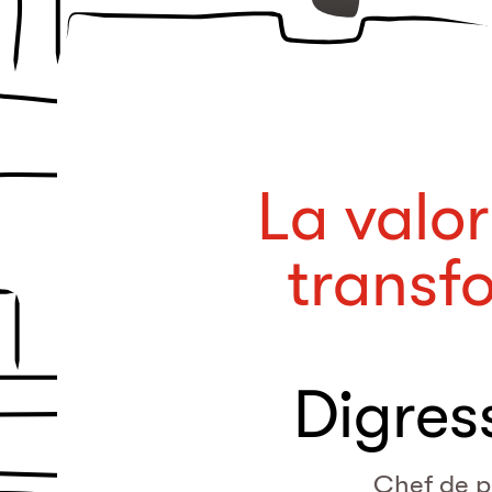
La valor
transf
Digres
Chef de pr