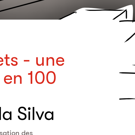
ets - une
 en 100
a Silva
isation des