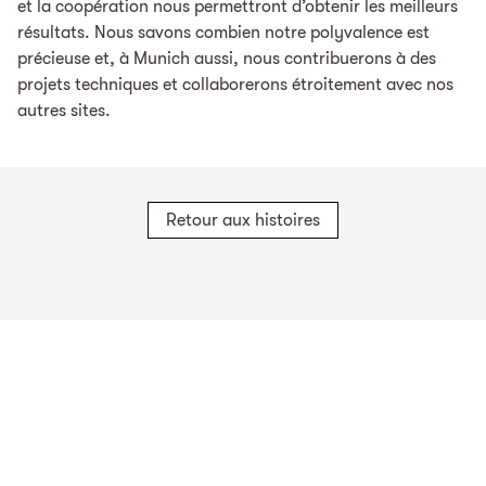
et la coopération nous permettront d’obtenir les meilleurs
résultats. Nous savons combien notre polyvalence est
précieuse et, à Munich aussi, nous contribuerons à des
projets techniques et collaborerons étroitement avec nos
autres sites.
Retour aux histoires
Sites en Suisse
TBF + Partner AG
TBF + Partner AG
TBF + Partner AG
Schwanengasse 12
Quai du Seujet 10
Via Besso 42
3011
Berne
1201
Genève
6900
Lugano
TBF + Partner AG