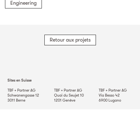
Engineering
Retour aux projets
Sites en Suisse
TBF + Partner AG
TBF + Partner AG
TBF + Partner AG
Schwanengasse 12
Quai du Seujet 10
Via Besso 42
3011
Berne
1201
Genève
6900
Lugano
TBF + Partner AG
Beckenhofstrasse 35
Postfach
8042
Zurich