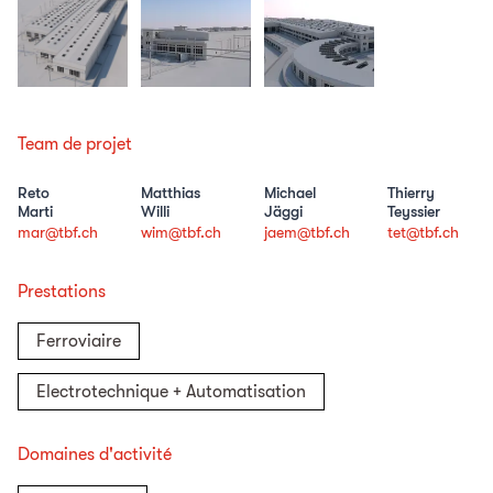
Team de projet
Reto
Matthias
Michael
Thierry
Marti
Willi
Jäggi
Teyssier
mar@tbf.ch
wim@tbf.ch
jaem@tbf.ch
tet@tbf.ch
Prestations
Ferroviaire
Electrotechnique + Automatisation
Domaines d'activité