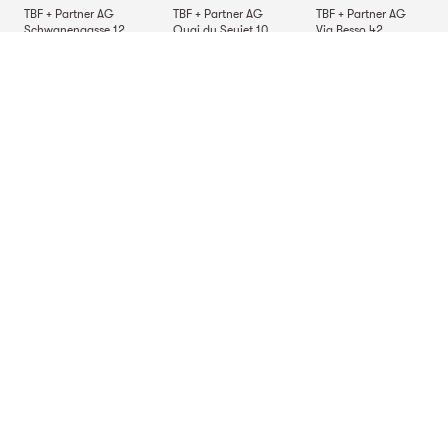
TBF + Partner AG
TBF + Partner AG
TBF + Partner AG
Schwanengasse 12
Quai du Seujet 10
Via Besso 42
3011
Berne
1201
Genève
6900
Lugano
TBF + Partner AG
Beckenhofstrasse 35
Postfach
8042
Zurich
Sites Allemagne
TBF + Partner AG
TBF + Partner AG
TBF + Partner AG
Alsterarkaden 9
Mauerkircherstrasse 9
Schlossstrasse 70
20354
Hambourg
81679
Munich
70176
Stuttgart
Site en Italie
TBF + Partner S.r.l.
Via Napo Torriani 29
20124
Milan