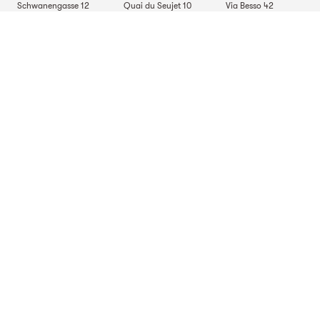
Schwanengasse 12
Quai du Seujet 10
Via Besso 42
3011
Berne
1201
Genève
6900
Lugano
TBF + Partner AG
Beckenhofstrasse 35
Postfach
8042
Zurich
Sites Allemagne
TBF + Partner AG
TBF + Partner AG
TBF + Partner AG
Alsterarkaden 9
Mauerkircherstrasse 9
Schlossstrasse 70
20354
Hambourg
81679
Munich
70176
Stuttgart
Site en Italie
TBF + Partner S.r.l.
Via Napo Torriani 29
20124
Milan