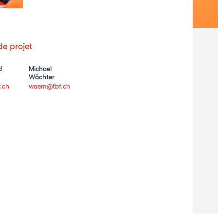
e projet
d
Michael
Wächter
.ch
waem@tbf.ch