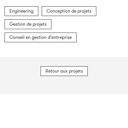
Engineering
Conception de projets
Gestion de projets
Conseil en gestion d'entreprise
Retour aux projets
Sites en Suisse
TBF + Partner AG
TBF + Partner AG
TBF + Partner AG
Schwanengasse 12
Quai du Seujet 10
Via Besso 42
3011
Berne
1201
Genève
6900
Lugano