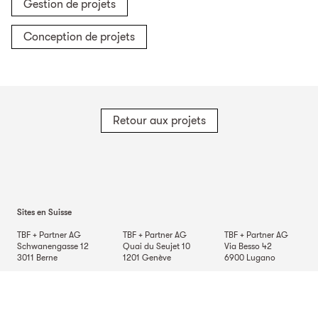
Gestion de projets
Conception de projets
Retour aux projets
Sites en Suisse
TBF + Partner AG
TBF + Partner AG
TBF + Partner AG
Schwanengasse 12
Quai du Seujet 10
Via Besso 42
3011
Berne
1201
Genève
6900
Lugano
TBF + Partner AG
Beckenhofstrasse 35
Postfach