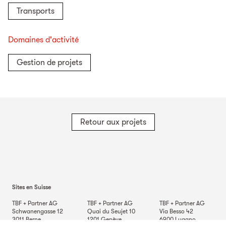
Transports
Domaines d'activité
Gestion de projets
Retour aux projets
Sites en Suisse
TBF + Partner AG
TBF + Partner AG
TBF + Partner AG
Schwanengasse 12
Quai du Seujet 10
Via Besso 42
3011
Berne
1201
Genève
6900
Lugano