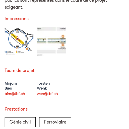
publics sont représentés dans le cadre de ce projet
exigeant.
Impressions
Team de projet
Mirjam
Torsten
Bieri
Wenk
bim@tbf.ch
wen@tbf.ch
Prestations
Génie civil
Ferroviaire