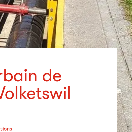
rbain de
Volketswil
sions