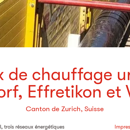
 de chauffage u
f, Effretikon et 
Canton de Zurich, Suisse
l, trois réseaux énergétiques
Impres