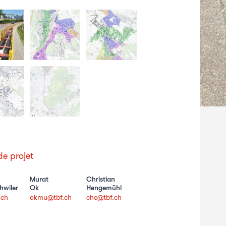
e projet
Murat
Christian
hwiler
Ok
Hengemühl
.ch
okmu@tbf.ch
che@tbf.ch