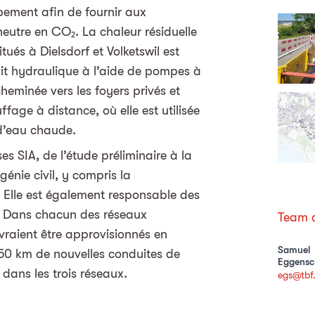
pement afin de fournir aux
eutre en CO₂. La chaleur résiduelle
ués à Dielsdorf et Volketswil est
uit hydraulique à l’aide de pompes à
heminée vers les foyers privés et
ffage à distance, où elle est utilisée
 d’eau chaude.
s SIA, de l’étude préliminaire à la
énie civil, y compris la
Elle est également responsable des
t. Dans chacun des réseaux
Team d
evraient être approvisionnés en
Samuel
 50 km de nouvelles conduites de
Eggensc
dans les trois réseaux.
egs@tbf