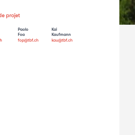
e projet
Paolo
Kai
Foa
Kaufmann
h
fop@tbf.ch
kau@tbf.ch