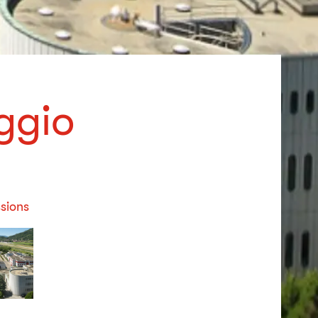
ggio
sions