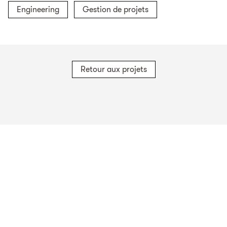
Engineering
Gestion de projets
Retour aux projets
Sites en Suisse
TBF + Partner AG
TBF + Partner AG
TBF + Partner AG
Schwanengasse 12
Quai du Seujet 10
Via Besso 42
3011
Berne
1201
Genève
6900
Lugano
TBF + Partner AG
Beckenhofstrasse 35
Postfach
8042
Zurich