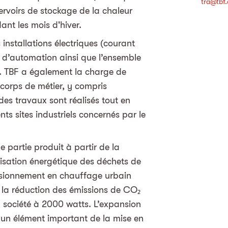
tra@tbf.
rvoirs de stockage de la chaleur
ant les mois d'hiver.
ns­tal­la­tions élec­triques (cou­rant
 d’au­to­ma­tion ain­si que l’en­semble
). TBF a également la charge de
 corps de métier, y compris
des travaux sont réalisés tout en
nts sites industriels concernés par le
 partie produit à partir de la
orisation énergétique des déchets de
isionnement en chauffage urbain
à la réduction des émissions de CO₂
la société à 2000 watts. L’expansion
un élément important de la mise en