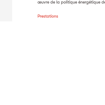
œuvre de la politique énergétique de 
Prestations
Engineering
Gestion de
Domaines d'activité
Valorisation déchets
T
Energie
Electrotechniq