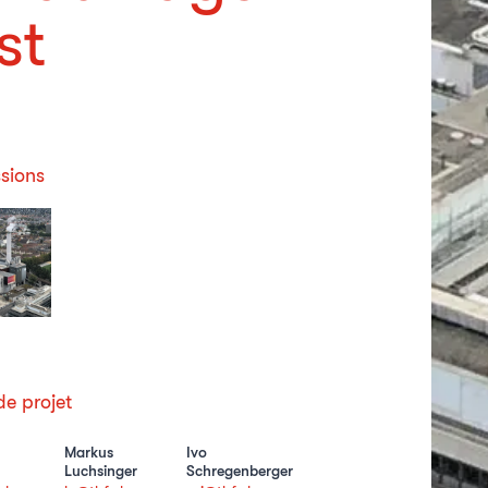
st
sions
e projet
Markus
Ivo
Luchsinger
Schregenberger