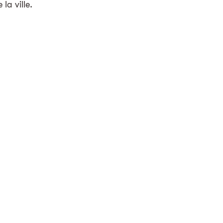
la ville.
 projets
echnique du bâtiment
ue + Automatisation
Retour aux projets