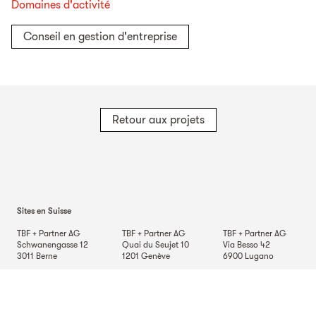
Domaines d'activité
Conseil en gestion d'entreprise
Retour aux projets
Sites en Suisse
TBF + Partner AG
TBF + Partner AG
TBF + Partner AG
Schwanengasse 12
Quai du Seujet 10
Via Besso 42
3011
Berne
1201
Genève
6900
Lugano
TBF + Partner AG
Beckenhofstrasse 35
Postfach