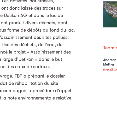
es activités industrielles,
ont donc laissé des traces sur
ie Uetikon AG et dans le lac de
 ont produit divers déchets, dont
sous forme de dépôts au fond du lac.
ssainissement des sites pollués,
ffice des déchets, de l’eau, de
Team d
ancé le projet « Assainissement des
 large d’Uetikon » dans le but
Andreas
Mettler
ine des eaux de surface.
mea@tbf
vrage, TBF a préparé le dossier
dat de réhabilitation du site
a accompagné la procédure d’appel
é la note environnementale relative