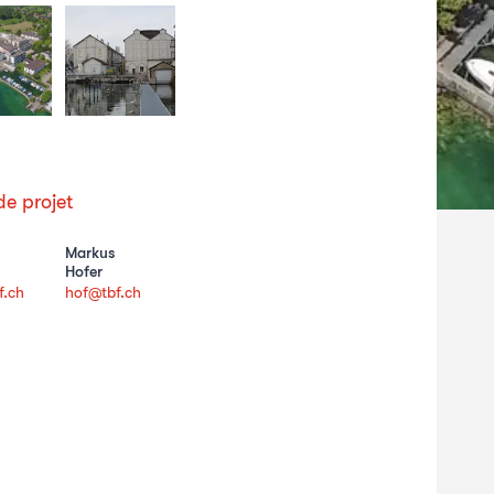
e projet
Markus
Hofer
.ch
hof@tbf.ch