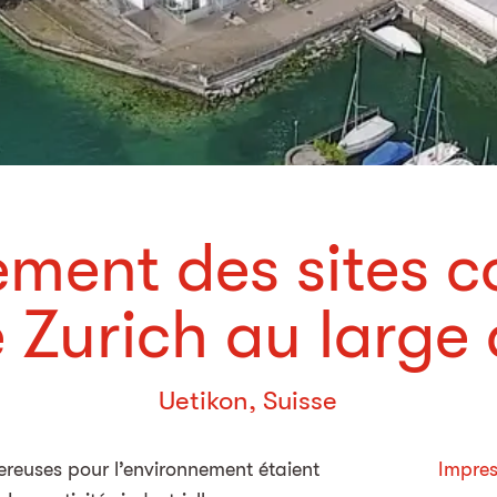
ement des sites 
 Zurich au large
Uetikon, Suisse
reuses pour l’environnement étaient
Impres