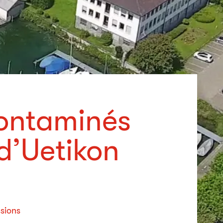
contaminés
 d’Uetikon
sions