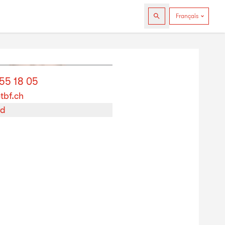
555 18 05
tbf.ch
rd