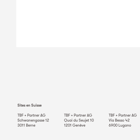
Sites en Suisse
TBF + Partner AG
TBF + Partner AG
TBF + Partner AG
Schwanengasse 12
Quai du Seujet 10
Via Besso 42
3011
Berne
1201
Genève
6900
Lugano