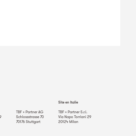
Site en Italie
TBF + Partner AG
TBF + Partner S.r.l.
9
Schlossstrasse 70
Via Napo Torriani 29
70176
Stuttgart
20124
Milan