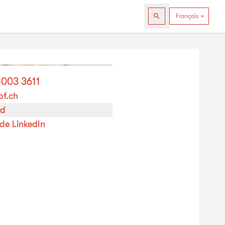
5003 3611
bf.ch
rd
 de LinkedIn