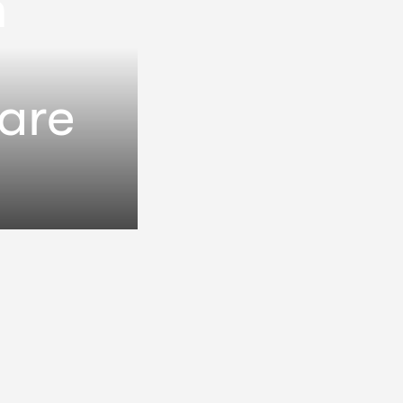
n
hare