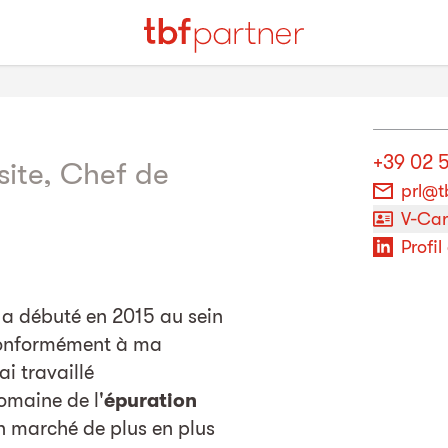
+39 02 
site, Chef de
prl@t
V-Ca
Profil
a débuté en 2015 au sein
onformément à ma
ai travaillé
omaine de l'
épuration
n marché de plus en plus