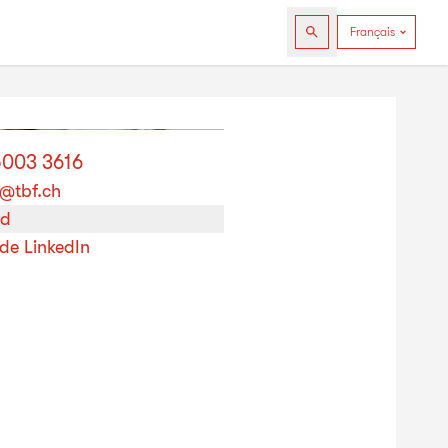
5003 3616
@tbf.ch
rd
 de LinkedIn