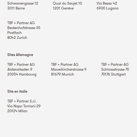
Schwanengasse 12
Quai du Seujet 10
Via Besso 42
3011
Berne
1201
Genève
6900
Lugano
TBF + Partner AG
Beckenhofstrasse 35
Postfach
8042
Zurich
Sites Allemagne
TBF + Partner AG
TBF + Partner AG
TBF + Partner AG
Alsterarkaden 9
Mauerkircherstrasse 9
Schlossstrasse 70
20354
Hambourg
81679
Munich
70176
Stuttgart
Site en Italie
TBF + Partner S.r.l.
Via Napo Torriani 29
20124
Milan