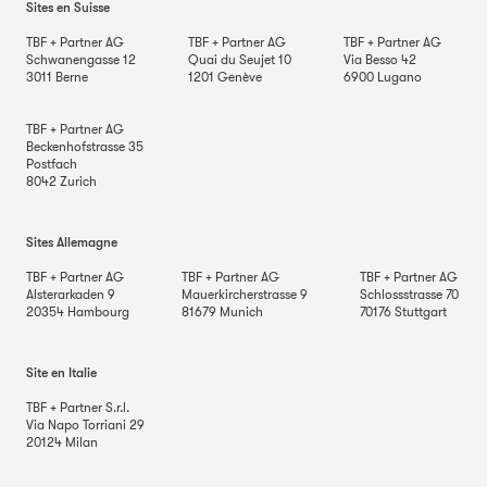
Sites en Suisse
TBF + Partner AG
TBF + Partner AG
TBF + Partner AG
Schwanengasse 12
Quai du Seujet 10
Via Besso 42
3011
Berne
1201
Genève
6900
Lugano
TBF + Partner AG
Beckenhofstrasse 35
Postfach
8042
Zurich
Sites Allemagne
TBF + Partner AG
TBF + Partner AG
TBF + Partner AG
Alsterarkaden 9
Mauerkircherstrasse 9
Schlossstrasse 70
20354
Hambourg
81679
Munich
70176
Stuttgart
Site en Italie
TBF + Partner S.r.l.
Via Napo Torriani 29
20124
Milan