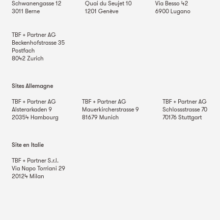
Schwanengasse 12
Quai du Seujet 10
Via Besso 42
3011
Berne
1201
Genève
6900
Lugano
TBF + Partner AG
Beckenhofstrasse 35
Postfach
8042
Zurich
Sites Allemagne
TBF + Partner AG
TBF + Partner AG
TBF + Partner AG
Alsterarkaden 9
Mauerkircherstrasse 9
Schlossstrasse 70
20354
Hambourg
81679
Munich
70176
Stuttgart
Site en Italie
TBF + Partner S.r.l.
Via Napo Torriani 29
20124
Milan