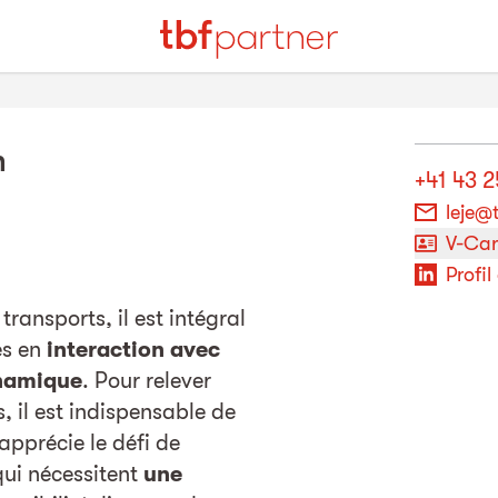
h
+41 43 
leje@
V-Ca
Profil
transports, il est intégral
es en
interaction avec
namique
. Pour relever
, il est indispensable de
'apprécie le défi de
ui nécessitent
une