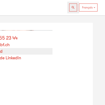
255 23 44
tbf.ch
rd
 de LinkedIn