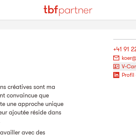
+41 91 2
koer@
V-Ca
Profil
ions créatives sont ma
ent convaincue que
te une approche unique
eur ajoutée réside dans
.
ravailler avec des