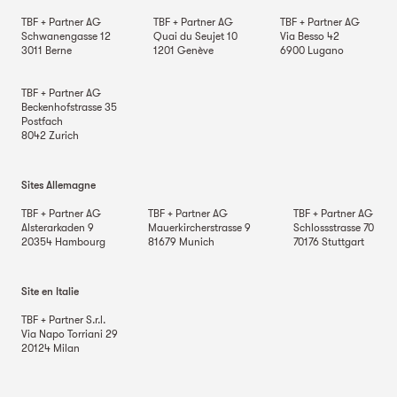
TBF + Partner AG
TBF + Partner AG
TBF + Partner AG
Schwanengasse 12
Quai du Seujet 10
Via Besso 42
3011
Berne
1201
Genève
6900
Lugano
TBF + Partner AG
Beckenhofstrasse 35
Postfach
8042
Zurich
Sites Allemagne
TBF + Partner AG
TBF + Partner AG
TBF + Partner AG
Alsterarkaden 9
Mauerkircherstrasse 9
Schlossstrasse 70
20354
Hambourg
81679
Munich
70176
Stuttgart
Site en Italie
TBF + Partner S.r.l.
Via Napo Torriani 29
20124
Milan