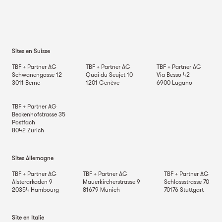
Sites en Suisse
TBF + Partner AG
TBF + Partner AG
TBF + Partner AG
Schwanengasse 12
Quai du Seujet 10
Via Besso 42
3011
Berne
1201
Genève
6900
Lugano
TBF + Partner AG
Beckenhofstrasse 35
Postfach
8042
Zurich
Sites Allemagne
TBF + Partner AG
TBF + Partner AG
TBF + Partner AG
Alsterarkaden 9
Mauerkircherstrasse 9
Schlossstrasse 70
20354
Hambourg
81679
Munich
70176
Stuttgart
Site en Italie