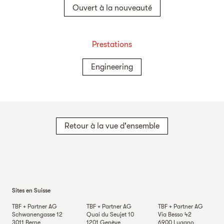
Ouvert à la nouveauté
Prestations
Engineering
Retour à la vue d'ensemble
Sites en Suisse
TBF + Partner AG
TBF + Partner AG
TBF + Partner AG
Schwanengasse 12
Quai du Seujet 10
Via Besso 42
3011
Berne
1201
Genève
6900
Lugano