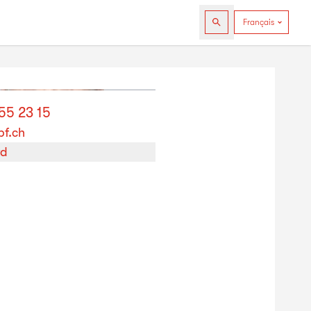
55 23 15
f.ch
rd