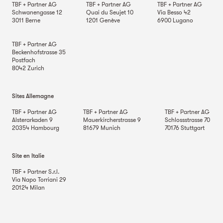
TBF + Partner AG
TBF + Partner AG
TBF + Partner AG
Schwanengasse 12
Quai du Seujet 10
Via Besso 42
3011
Berne
1201
Genève
6900
Lugano
TBF + Partner AG
Beckenhofstrasse 35
Postfach
8042
Zurich
Sites Allemagne
TBF + Partner AG
TBF + Partner AG
TBF + Partner AG
Alsterarkaden 9
Mauerkircherstrasse 9
Schlossstrasse 70
20354
Hambourg
81679
Munich
70176
Stuttgart
Site en Italie
TBF + Partner S.r.l.
Via Napo Torriani 29
20124
Milan