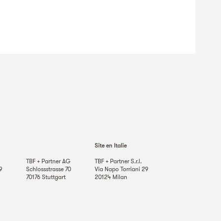
Site en Italie
TBF + Partner AG
TBF + Partner S.r.l.
9
Schlossstrasse 70
Via Napo Torriani 29
70176
Stuttgart
20124
Milan