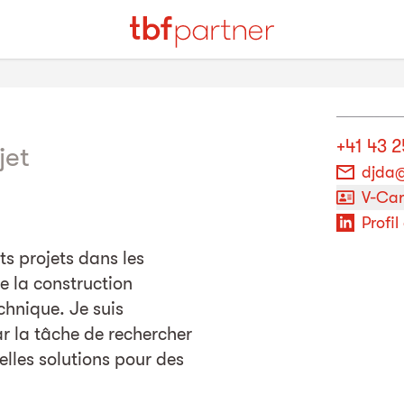
+41 43 2
jet
djda@
V-Ca
Profil
ts projets dans les
 la construction
chnique. Je suis
ar la tâche de rechercher
lles solutions pour des