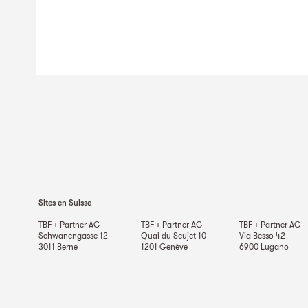
Sites en Suisse
TBF + Partner AG
TBF + Partner AG
TBF + Partner AG
Schwanengasse 12
Quai du Seujet 10
Via Besso 42
3011
Berne
1201
Genève
6900
Lugano