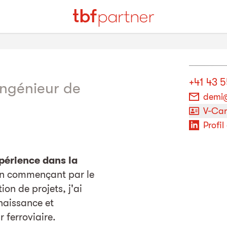
+41 43 
Ingénieur de
demi@
V-Ca
Profil
périence dans la
en commençant par le
on de projets, j'ai
naissance et
 ferroviaire.