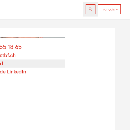
555 18 65
tbf.ch
rd
 de LinkedIn