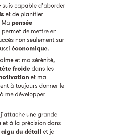
e suis capable d'aborder
is
et de planifier
s. Ma
pensée
permet de mettre en
uccès non seulement sur
aussi
économique
.
alme et ma sérénité,
tête froide
dans les
motivation
et ma
nt à toujours donner le
 à me développer
 j'attache une grande
 et à la précision dans
 aigu du détail
et je