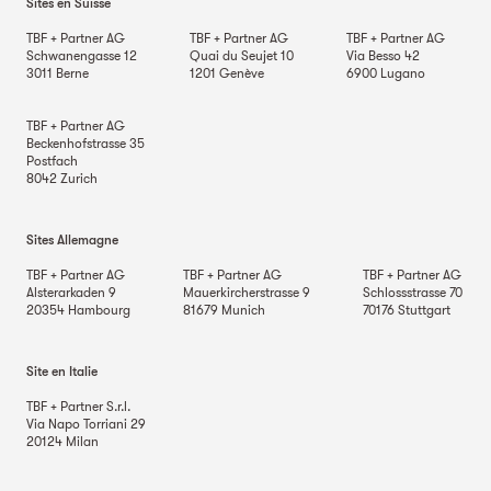
Sites en Suisse
TBF + Partner AG
TBF + Partner AG
TBF + Partner AG
Schwanengasse 12
Quai du Seujet 10
Via Besso 42
3011
Berne
1201
Genève
6900
Lugano
TBF + Partner AG
Beckenhofstrasse 35
Postfach
8042
Zurich
Sites Allemagne
TBF + Partner AG
TBF + Partner AG
TBF + Partner AG
Alsterarkaden 9
Mauerkircherstrasse 9
Schlossstrasse 70
20354
Hambourg
81679
Munich
70176
Stuttgart
Site en Italie
TBF + Partner S.r.l.
Via Napo Torriani 29
20124
Milan