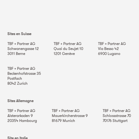
Sites en Suisse
TBF + Partner AG
TBF + Partner AG
TBF + Partner AG
Schwanengasse 12
Quai du Seujet 10
Via Besso 42
3011
Berne
1201
Genève
6900
Lugano
TBF + Partner AG
Beckenhofstrasse 35
Postfach
8042
Zurich
Sites Allemagne
TBF + Partner AG
TBF + Partner AG
TBF + Partner AG
Alsterarkaden 9
Mauerkircherstrasse 9
Schlossstrasse 70
20354
Hambourg
81679
Munich
70176
Stuttgart
Site en Italie