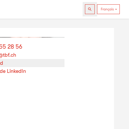
255 28 56
@tbf.ch
rd
 de LinkedIn