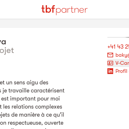
va
+41 43 
ojet
baky
V-Ca
Profil
et un sens aigu des
je travaille caractérisent
l est important pour moi
 les relations complexes
ets de manière à ce qu'il
ion respectueuse, ouverte