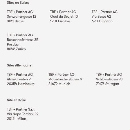
Sites en Suisse
TBF + Partner AG
TBF + Partner AG
TBF + Partner AG
Schwanengasse 12
Quai du Seujet 10
Via Besso 42
3011
Berne
1201
Genève
6900
Lugano
TBF + Partner AG
Beckenhofstrasse 35
Postfach
8042
Zurich
Sites Allemagne
TBF + Partner AG
TBF + Partner AG
TBF + Partner AG
Alsterarkaden 9
Mauerkircherstrasse 9
Schlossstrasse 70
20354
Hambourg
81679
Munich
70176
Stuttgart
Site en Italie
TBF + Partner S.r.l.
Via Napo Torriani 29
20124
Milan