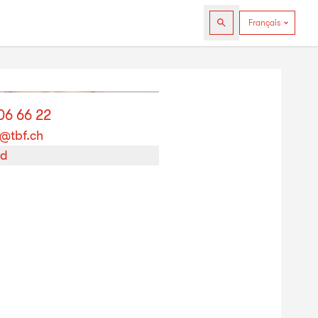
06 66 22
@tbf.ch
rd